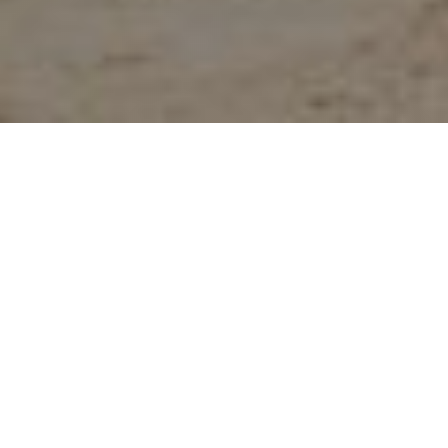
DOM, W KTÓRYM CIĘ
WITAM OSOBIŚCIE
Willa Linc to miejsce stworzone z myślą o gościach.
Od lat oferujemy sprawdzone noclegi w Łebie, dbając o
czystość, komfort i przyjazną atmosferę. Mieszkam na
miejscu, dzięki czemu mogę przywitać Cię osobiście i
być do dyspozycji przez cały czas pobytu. Zawsze służę